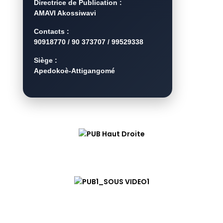
Directrice de Publication :
AMAVI Akossiwavi
Contacts :
90918770 / 90 373707 / 99529338
Siège :
Apedokoè-Attigangomé