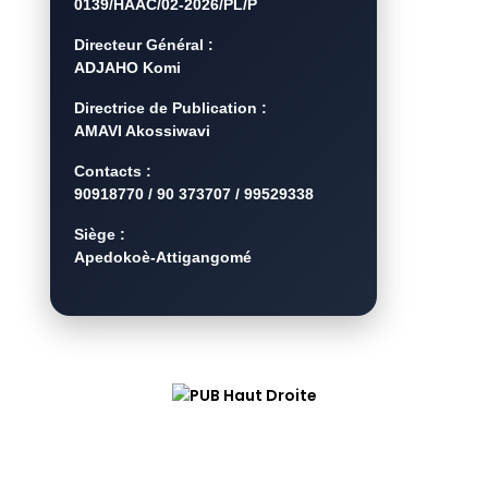
0139/HAAC/02-2026/PL/P
Directeur Général :
ADJAHO Komi
Directrice de Publication :
AMAVI Akossiwavi
Contacts :
90918770 / 90 373707 / 99529338
Siège :
Apedokoè-Attigangomé