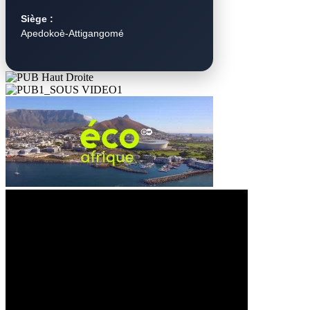
Siège :
Apedokoè-Attigangomé