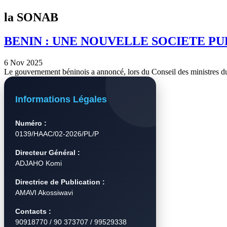
la SONAB
BENIN : UNE NOUVELLE SOCIETE PU
6 Nov 2025
Le gouvernement béninois a annoncé, lors du Conseil des ministres d
Informations Légales
Numéro :
0139/HAAC/02-2026/PL/P
Directeur Général :
ADJAHO Komi
Directrice de Publication :
AMAVI Akossiwavi
Contacts :
90918770 / 90 373707 / 99529338