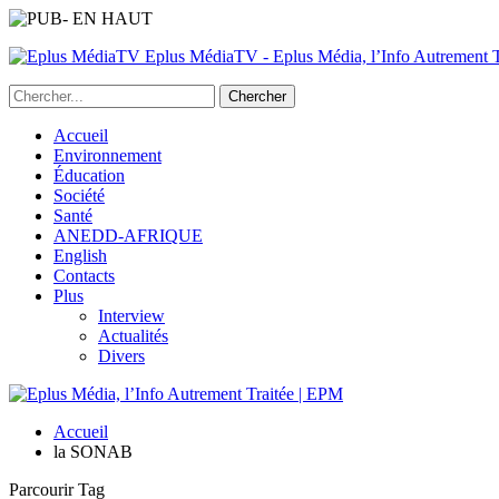
Eplus MédiaTV - Eplus Média, l’Info Autrement Tr
Accueil
Environnement
Éducation
Société
Santé
ANEDD-AFRIQUE
English
Contacts
Plus
Interview
Actualités
Divers
Accueil
la SONAB
Parcourir Tag