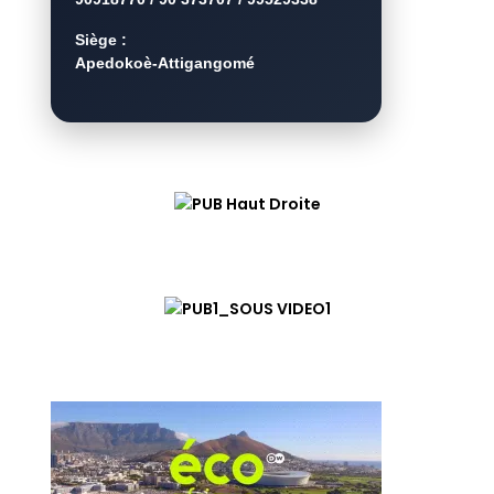
Siège :
Apedokoè-Attigangomé