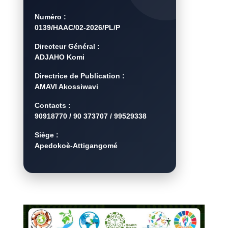
Numéro :
0139/HAAC/02-2026/PL/P
Directeur Général :
ADJAHO Komi
Directrice de Publication :
AMAVI Akossiwavi
Contacts :
90918770 / 90 373707 / 99529338
Siège :
Apedokoè-Attigangomé