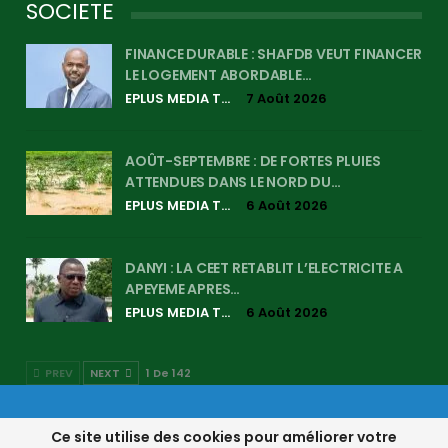
SOCIETE
FINANCE DURABLE : SHAFDB VEUT FINANCER
LE LOGEMENT ABORDABLE…
EPLUS MEDIA TV
7 Août 2026
AOÛT-SEPTEMBRE : DE FORTES PLUIES
ATTENDUES DANS LE NORD DU…
EPLUS MEDIA TV
6 Août 2026
DANYI : LA CEET RETABLIT L’ELECTRICITE A
APEYEME APRES…
EPLUS MEDIA TV
6 Août 2026
PREV
NEXT
1 De 142
© 2017-2026 - Eplus Média, l’Info Autrement Traitée | EPM. Tous Droits
Ce site utilise des cookies pour améliorer votre