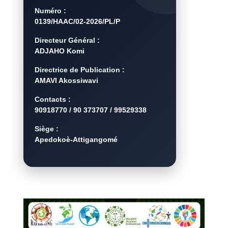
Numéro :
0139/HAAC/02-2026/PL/P
Directeur Général :
ADJAHO Komi
Directrice de Publication :
AMAVI Akossiwavi
Contacts :
90918770 / 90 373707 / 99529338
Siège :
Apedokoè-Attigangomé