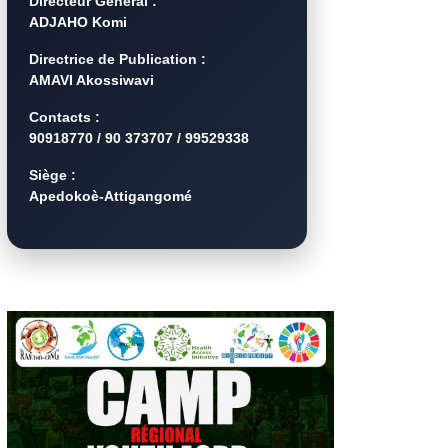
Directeur Général :
ADJAHO Komi
Directrice de Publication :
AMAVI Akossiwavi
Contacts :
90918770 / 90 373707 / 99529338
Siège :
Apedokoè-Attigangomé