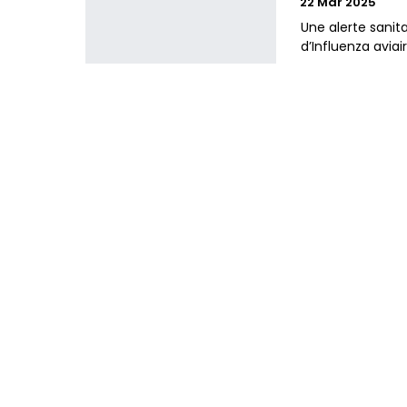
22 Mar 2025
Une alerte sanit
d’Influenza avi