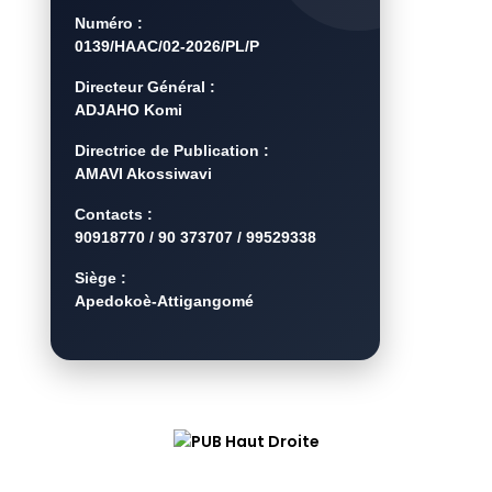
Numéro :
0139/HAAC/02-2026/PL/P
Directeur Général :
ADJAHO Komi
Directrice de Publication :
AMAVI Akossiwavi
Contacts :
90918770 / 90 373707 / 99529338
Siège :
Apedokoè-Attigangomé