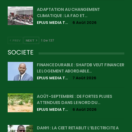
ADAPTATION AU CHANGEMENT
CLIMATIQUE : LA FAO ET…
EPLUS MEDIA TV
6 Août 2026
PREV
NEXT
1 De 137
SOCIETE
FINANCE DURABLE : SHAFDB VEUT FINANCER
LE LOGEMENT ABORDABLE…
EPLUS MEDIA TV
7 Août 2026
AOÛT-SEPTEMBRE : DE FORTES PLUIES
ATTENDUES DANS LE NORD DU…
EPLUS MEDIA TV
6 Août 2026
DANYI : LA CEET RETABLIT L’ELECTRICITE A