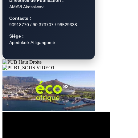
Directrice de Publication :
AMAVI Akossiwavi
Contacts :
90918770 / 90 373707 / 99529338
Siège :
Apedokoè-Attigangomé