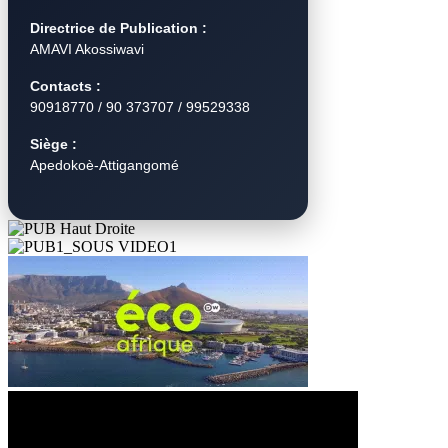
Directrice de Publication :
AMAVI Akossiwavi
Contacts :
90918770 / 90 373707 / 99529338
Siège :
Apedokoè-Attigangomé