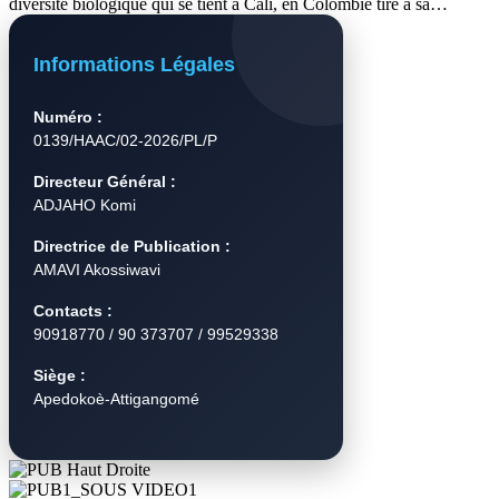
diversité biologique qui se tient à Cali, en Colombie tire à sa…
Informations Légales
Numéro :
0139/HAAC/02-2026/PL/P
Directeur Général :
ADJAHO Komi
Directrice de Publication :
AMAVI Akossiwavi
Contacts :
90918770 / 90 373707 / 99529338
Siège :
Apedokoè-Attigangomé