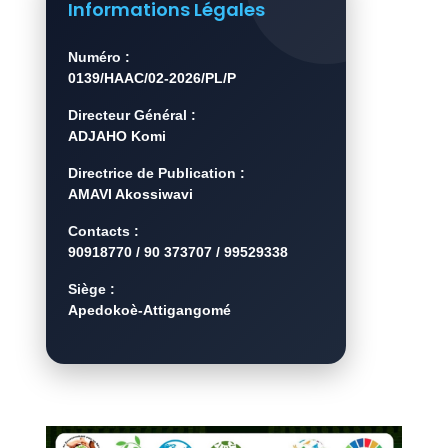
Informations Légales
Numéro :
0139/HAAC/02-2026/PL/P
Directeur Général :
ADJAHO Komi
Directrice de Publication :
AMAVI Akossiwavi
Contacts :
90918770 / 90 373707 / 99529338
Siège :
Apedokoè-Attigangomé