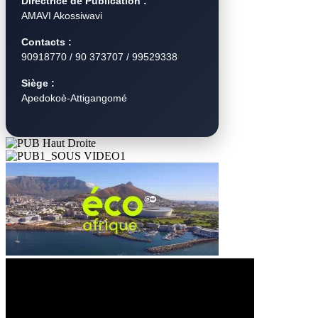
Directrice de Publication :
AMAVI Akossiwavi
Contacts :
90918770 / 90 373707 / 99529338
Siège :
Apedokoè-Attigangomé