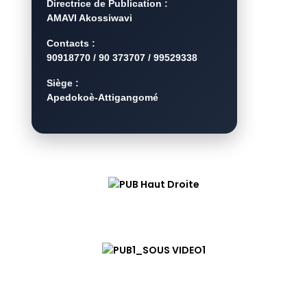
Directrice de Publication :
AMAVI Akossiwavi
Contacts :
90918770 / 90 373707 / 99529338
Siège :
Apedokoè-Attigangomé