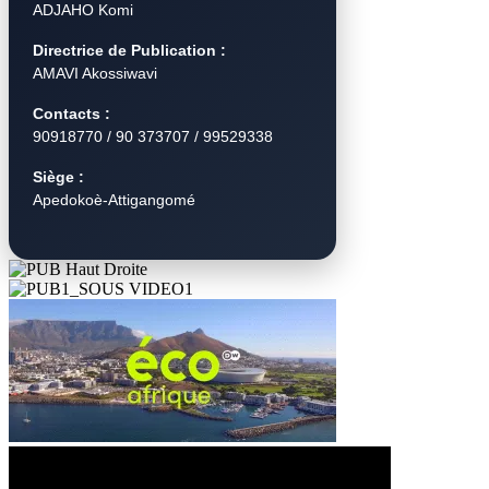
ADJAHO Komi
Directrice de Publication :
AMAVI Akossiwavi
Contacts :
90918770 / 90 373707 / 99529338
Siège :
Apedokoè-Attigangomé