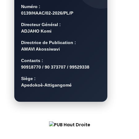
Numéro :
0139/HAAC/02-2026/PL/P
Directeur Général :
ADJAHO Komi
Directrice de Publication :
AMAVI Akossiwavi
Contacts :
90918770 / 90 373707 / 99529338
Siège :
Apedokoè-Attigangomé