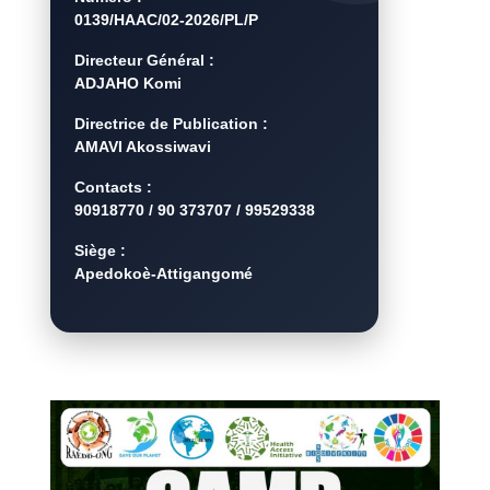
0139/HAAC/02-2026/PL/P
Directeur Général :
ADJAHO Komi
Directrice de Publication :
AMAVI Akossiwavi
Contacts :
90918770 / 90 373707 / 99529338
Siège :
Apedokoè-Attigangomé