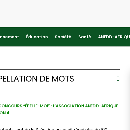
onnement
Éducation
Société
Santé
ANEDD-AFRIQU
énommé “ÉPELLE-MOI”
ELLATION DE MOTS
ONCOURS “ÉPELLE-MOI” : L’ASSOCIATION ANEDD-AFRIQUE
ION 4
etentissant de la 3ᵉ édition qui avait réuni plus de 100