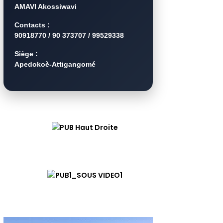
AMAVI Akossiwavi
Contacts :
90918770 / 90 373707 / 99529338
Siège :
Apedokoè-Attigangomé