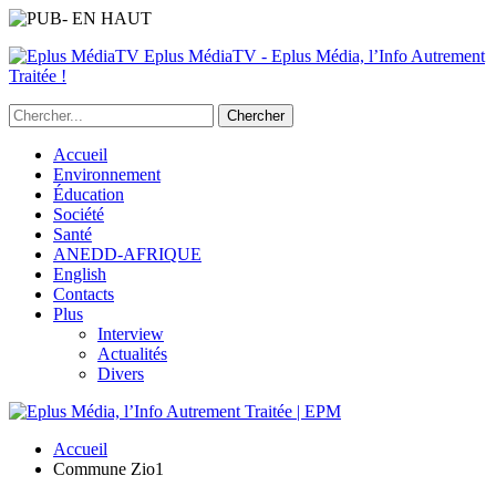
Eplus MédiaTV - Eplus Média, l’Info Autrement
Traitée !
Accueil
Environnement
Éducation
Société
Santé
ANEDD-AFRIQUE
English
Contacts
Plus
Interview
Actualités
Divers
Accueil
Commune Zio1