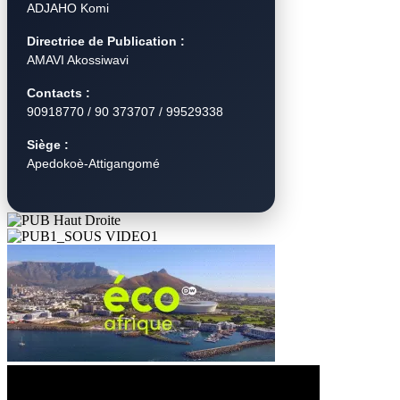
ADJAHO Komi
Directrice de Publication :
AMAVI Akossiwavi
Contacts :
90918770 / 90 373707 / 99529338
Siège :
Apedokoè-Attigangomé