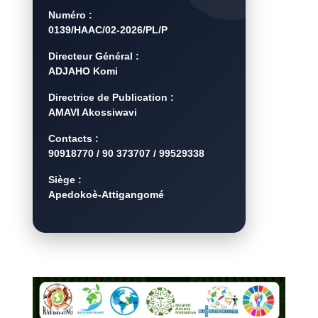
Numéro :
0139/HAAC/02-2026/PL/P
Directeur Général :
ADJAHO Komi
Directrice de Publication :
AMAVI Akossiwavi
Contacts :
90918770 / 90 373707 / 99529338
Siège :
Apedokoè-Attigangomé