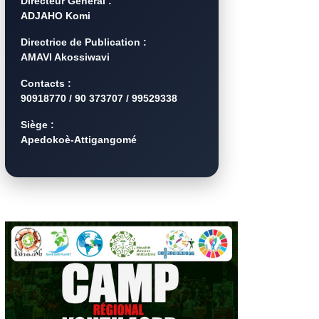
Directeur Général :
ADJAHO Komi
Directrice de Publication :
AMAVI Akossiwavi
Contacts :
90918770 / 90 373707 / 99529338
Siège :
Apedokoè-Attigangomé