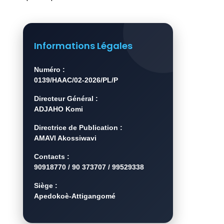
Informations Légales
Numéro :
0139/HAAC/02-2026/PL/P
Directeur Général :
ADJAHO Komi
Directrice de Publication :
AMAVI Akossiwavi
Contacts :
90918770 / 90 373707 / 99529338
Siège :
Apedokoè-Attigangomé