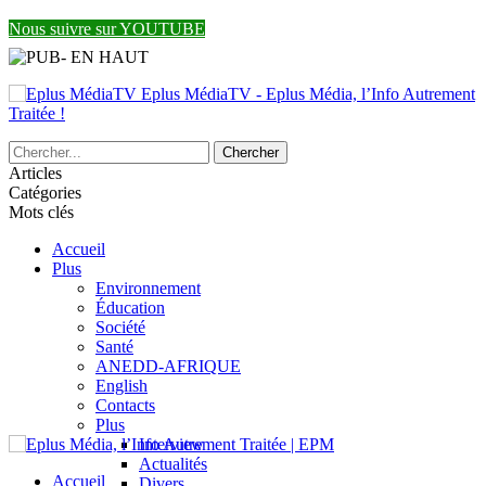
Nous suivre sur YOUTUBE
Eplus MédiaTV - Eplus Média, l’Info Autrement
Traitée !
Articles
Catégories
Mots clés
Accueil
Plus
Environnement
Éducation
Société
Santé
ANEDD-AFRIQUE
English
Contacts
Plus
Interview
Actualités
Accueil
Divers