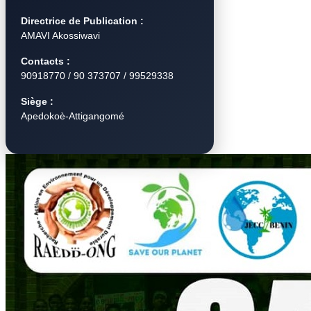
Directrice de Publication :
AMAVI Akossiwavi
Contacts :
90918770 / 90 373707 / 99529338
Siège :
Apedokoè-Attigangomé