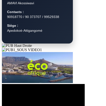
AMAVI Akossiwavi
Contacts :
90918770 / 90 373707 / 99529338
Siège :
Apedokoè-Attigangomé