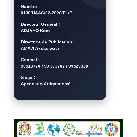
Numéro :
0139/HAAC/02-2026/PL/P
Directeur Général :
ADJAHO Komi
Directrice de Publication :
AMAVI Akossiwavi
Contacts :
90918770 / 90 373707 / 99529338
Siège :
Apedokoè-Attigangomé