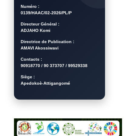
Numéro :
0139/HAAC/02-2026/PL/P
Directeur Général :
ADJAHO Komi
Directrice de Publication :
AMAVI Akossiwavi
Contacts :
90918770 / 90 373707 / 99529338
Siège :
Apedokoè-Attigangomé