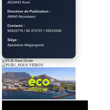
ADJAHO Komi
Directrice de Publication :
AMAVI Akossiwavi
Contacts :
90918770 / 90 373707 / 99529338
Siège :
Apedokoè-Attigangomé