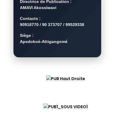
Directrice de Publication :
AMAVI Akossiwavi
Contacts :
90918770 / 90 373707 / 99529338
Siège :
Apedokoè-Attigangomé