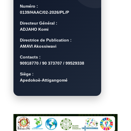
Numéro :
0139/HAAC/02-2026/PL/P
Directeur Général :
ADJAHO Komi
Directrice de Publication :
AMAVI Akossiwavi
Contacts :
90918770 / 90 373707 / 99529338
Siège :
Apedokoè-Attigangomé