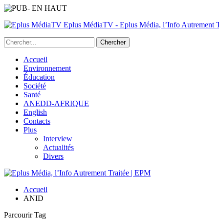
Eplus MédiaTV - Eplus Média, l’Info Autrement Tr
Accueil
Environnement
Éducation
Société
Santé
ANEDD-AFRIQUE
English
Contacts
Plus
Interview
Actualités
Divers
Accueil
ANID
Parcourir Tag