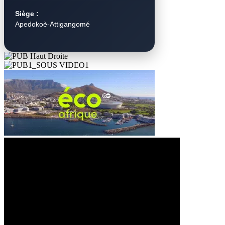
Siège :
Apedokoè-Attigangomé