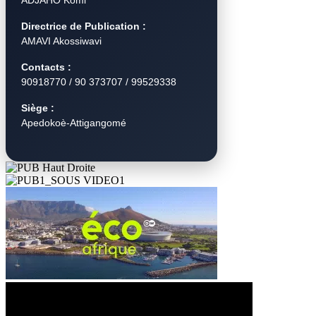
ADJAHO Komi
Directrice de Publication :
AMAVI Akossiwavi
Contacts :
90918770 / 90 373707 / 99529338
Siège :
Apedokoè-Attigangomé