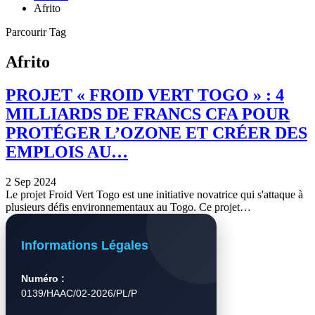
Afrito
Parcourir Tag
Afrito
PROJET « FROID VERT TOGO » : 4
MILLIARDS DE FRANCS CFA POUR
PROTÉGER L’OZONE ET CRÉER DES
EMPLOIS AU…
2 Sep 2024
Le projet Froid Vert Togo est une initiative novatrice qui s'attaque à
plusieurs défis environnementaux au Togo. Ce projet…
Informations Légales
Numéro :
0139/HAAC/02-2026/PL/P