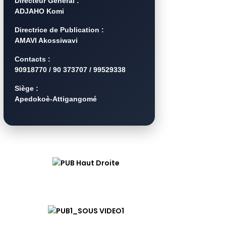
Directeur Général :
ADJAHO Komi
Directrice de Publication :
AMAVI Akossiwavi
Contacts :
90918770 / 90 373707 / 99529338
Siège :
Apedokoè-Attigangomé