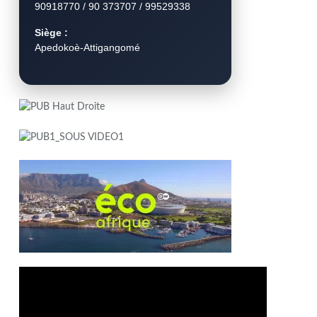
90918770 / 90 373707 / 99529338
Siège :
Apedokoè-Attigangomé