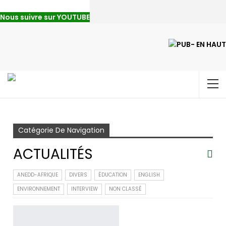
Nous suivre sur YOUTUBE
Accueil
Actualités
Page 4
Catégorie De Navigation
ACTUALITÉS
ANEDD-AFRIQUE
DIVERS
ÉDUCATION
ENGLISH
ENVIRONNEMENT
INTERVIEW
NON CLASSÉ